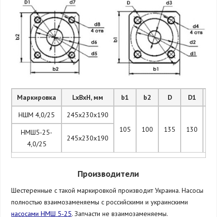
Маркировка
LxBxH, мм
b1
b2
D
D1
d
НШМ 4,0/25
245х230х190
105
100
135
130
10
НМШ5-25-
245х230х190
4,0/25
Производители
Шестеренные с такой маркировкой производит Украина. Насосы
полностью взаимозаменяемы с российскими и украинскими
насосами НМШ 5-25
. Запчасти не взаимозаменяемы.