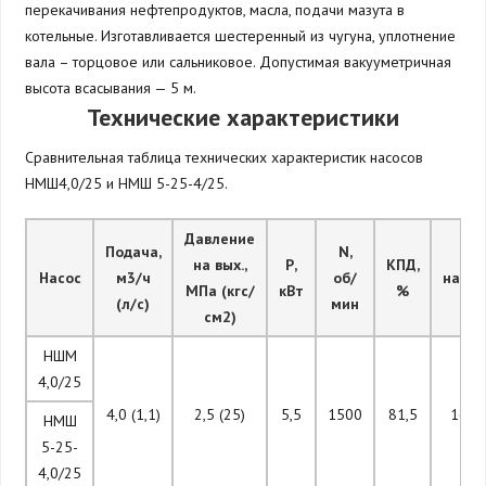
перекачивания нефтепродуктов, масла, подачи мазута в
котельные.
Изготавливается шестеренный из чугуна, уплотнение
вала – торцовое или сальниковое. Допустимая вакууметричная
высота всасывания — 5 м.
Технические характеристики
Сравнительная таблица технических характеристик насосов
НМШ4,0/25 и НМШ 5-25-4/25.
Давление
Подача,
N,
m
на вых.,
Р,
КПД,
Насос
м3/ч
об/
насос
МПа (кгс/
кВт
%
(л/с)
мин
кг
см2)
НШМ
4,0/25
4,0 (1,1)
2,5 (25)
5,5
1500
81,5
16,0
НМШ
5-25-
4,0/25